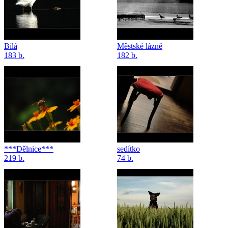
Bílá
Městské lázně
183 b.
182 b.
***Dělnice***
sedítko
219 b.
74 b.