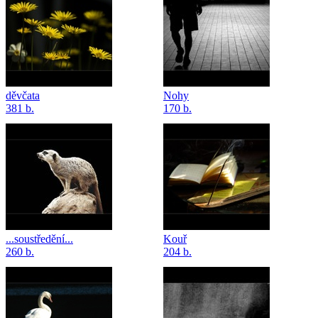
děvčata
Nohy
381 b.
170 b.
...soustředění...
Kouř
260 b.
204 b.