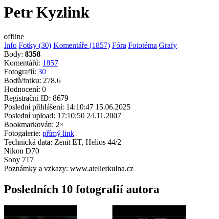
Petr Kyzlink
offline
Info
Fotky (30)
Komentáře (1857)
Fóra
Fototéma
Grafy
Body:
8358
Komentářů:
1857
Fotografií:
30
Bodů/fotku:
278.6
Hodnocení:
0
Registrační ID:
8679
Poslední přihlášení:
14:10:47 15.06.2025
Poslední upload:
17:10:50 24.11.2007
Bookmarkován:
2×
Fotogalerie:
přímý link
Technická data:
Zenit ET, Helios 44/2
Nikon D70
Sony 717
Poznámky a vzkazy:
www.atelierkulna.cz
Posledních 10 fotografií autora