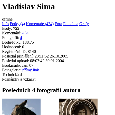
Vladislav Sima
offline
Info
Fotky (4)
Komentáře (434)
Fóra
Fototéma
Grafy
Body:
755
Komentářů:
434
Fotografií:
4
Bodů/fotku:
188.75
Hodnocení:
0
Registrační ID:
8140
Poslední přihlášení:
23:11:52 26.10.2005
Poslední upload:
08:03:42 30.01.2004
Bookmarkován:
0×
Fotogalerie:
přímý link
Technická data:
Poznámky a vzkazy:
Posledních 4 fotografií autora