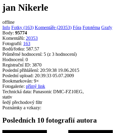
jan Nikerle
offline
Info
Fotky (163)
Komentáře (20353)
Fóra
Fototéma
Grafy
Body:
95774
Komentářů:
20353
Fotografií:
163
Bodů/fotku:
587.57
Průměrné hodnocení:
5
(z 3 hodnocení)
Hodnocení:
0
Registrační ID:
3870
Poslední přihlášení:
20:59:38 19.06.2015
Poslední upload:
20:39:33 05.07.2009
Bookmarkován:
9×
Fotogalerie:
přímý link
Technická data:
Panasonic DMC-FZ10EG,
stativ
šedý přechodový filtr
Poznámky a vzkazy:
Posledních 10 fotografií autora