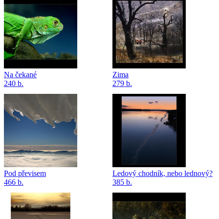
Na čekané
Zima
240 b.
279 b.
Pod převisem
Ledový chodník, nebo lednový?
466 b.
385 b.