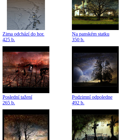
Zima odchází do hor.
Na panském statku
425 b.
350 b.
Poslední tažení
Podzimní odpoledne
265 b.
492 b.