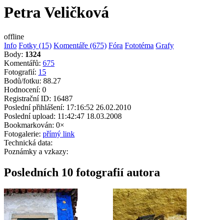
Petra Veličková
offline
Info
Fotky (15)
Komentáře (675)
Fóra
Fototéma
Grafy
Body:
1324
Komentářů:
675
Fotografií:
15
Bodů/fotku:
88.27
Hodnocení:
0
Registrační ID:
16487
Poslední přihlášení:
17:16:52 26.02.2010
Poslední upload:
11:42:47 18.03.2008
Bookmarkován:
0×
Fotogalerie:
přímý link
Technická data:
Poznámky a vzkazy:
Posledních 10 fotografií autora