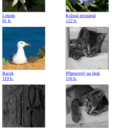
Leknín
Krásná neznámá
81 b.
122 b.
Racek
Připravený na útok
119 b.
116 b.