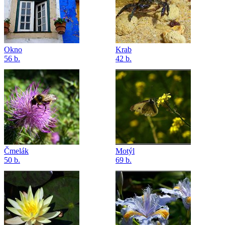
Okno
Krab
56 b.
42 b.
Čmelák
Motýl
50 b.
69 b.