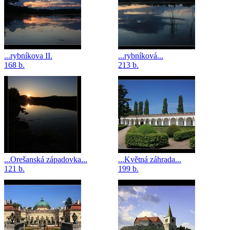
...rybníkova II.
...rybníková...
168 b.
213 b.
...Orešanská západovka...
...Květná záhrada...
121 b.
199 b.