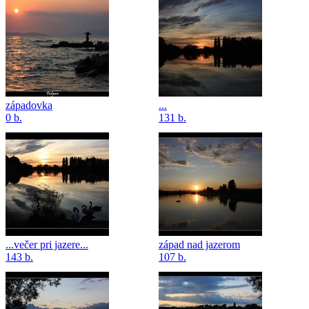
západovka
...
0 b.
131 b.
...večer pri jazere...
západ nad jazerom
143 b.
107 b.