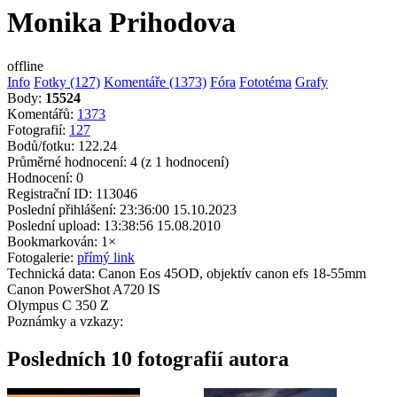
Monika Prihodova
offline
Info
Fotky (127)
Komentáře (1373)
Fóra
Fototéma
Grafy
Body:
15524
Komentářů:
1373
Fotografií:
127
Bodů/fotku:
122.24
Průměrné hodnocení:
4
(z 1 hodnocení)
Hodnocení:
0
Registrační ID:
113046
Poslední přihlášení:
23:36:00 15.10.2023
Poslední upload:
13:38:56 15.08.2010
Bookmarkován:
1×
Fotogalerie:
přímý link
Technická data:
Canon Eos 45OD, objektív canon efs 18-55mm
Canon PowerShot A720 IS
Olympus C 350 Z
Poznámky a vzkazy:
Posledních 10 fotografií autora