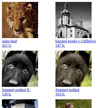
mám hlad
barokní kostel v Uhříněvsi
421 b.
247 b.
Smutnej pohled II.
Smutnej pohled
126 b.
163 b.