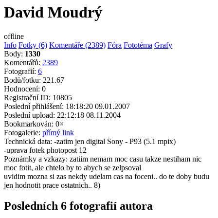
David Moudrý
offline
Info
Fotky (6)
Komentáře (2389)
Fóra
Fototéma
Grafy
Body:
1330
Komentářů:
2389
Fotografií:
6
Bodů/fotku:
221.67
Hodnocení:
0
Registrační ID:
10805
Poslední přihlášení:
18:18:20 09.01.2007
Poslední upload:
22:12:18 08.11.2004
Bookmarkován:
0×
Fotogalerie:
přímý link
Technická data:
-zatim jen digital Sony - P93 (5.1 mpix)
-uprava fotek photopost 12
Poznámky a vzkazy:
zatiim nemam moc casu takze nestiham nic
moc fotit, ale chtelo by to abych se zelpsoval
uvidim mozna si zas nekdy udelam cas na foceni.. do te doby budu
jen hodnotit prace ostatnich.. 8)
Posledních 6 fotografií autora