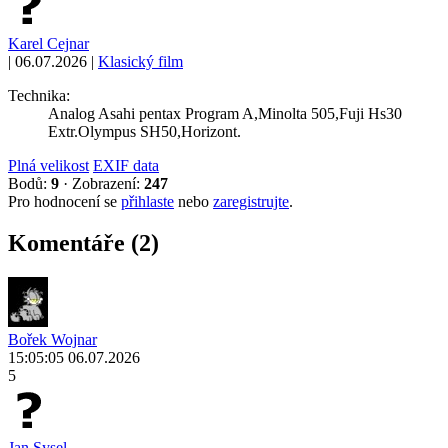
Karel Cejnar
|
06.07.2026
|
Klasický film
Technika:
Analog Asahi pentax Program A,Minolta 505,Fuji Hs30
Extr.Olympus SH50,Horizont.
Plná velikost
EXIF data
Bodů:
9
·
Zobrazení:
247
Pro hodnocení se
přihlaste
nebo
zaregistrujte
.
Komentáře (2)
Bořek Wojnar
15:05:05 06.07.2026
5
Jan Sysel