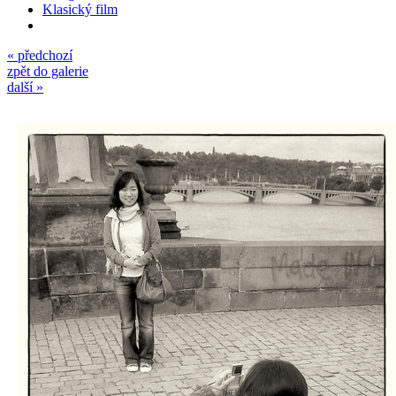
Klasický film
« předchozí
zpět do galerie
další »