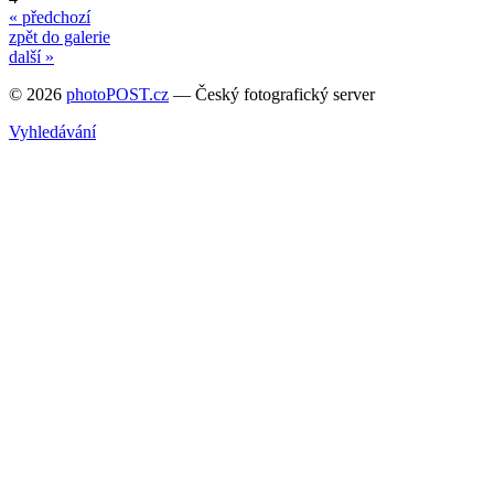
« předchozí
zpět do galerie
další »
© 2026
photoPOST.cz
— Český fotografický server
Vyhledávání