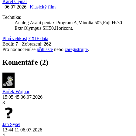
Karel Cejnar
|
06.07.2026
|
Klasický film
Technika:
Analog Asahi pentax Program A,Minolta 505,Fuji Hs30
Extr.Olympus SH50,Horizont.
Plná velikost
EXIF data
Bodů:
7
·
Zobrazení:
262
Pro hodnocení se
přihlaste
nebo
zaregistrujte
.
Komentáře (2)
Bořek Wojnar
15:05:45 06.07.2026
3
Jan Sysel
13:44:11 06.07.2026
4