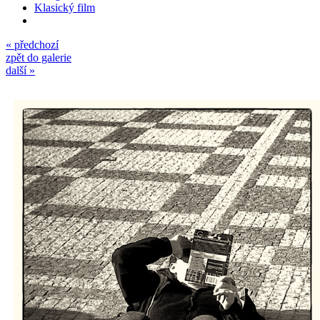
Klasický film
« předchozí
zpět do galerie
další »