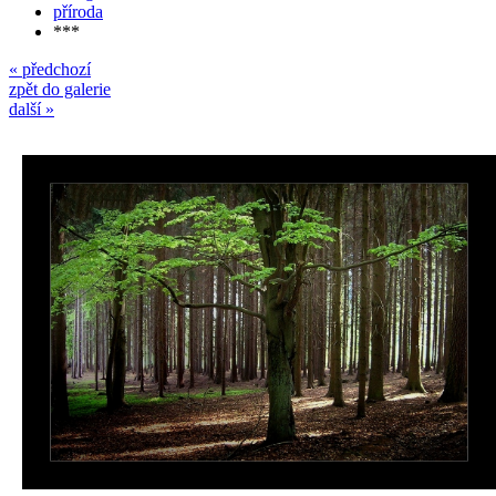
příroda
***
« předchozí
zpět do galerie
další »