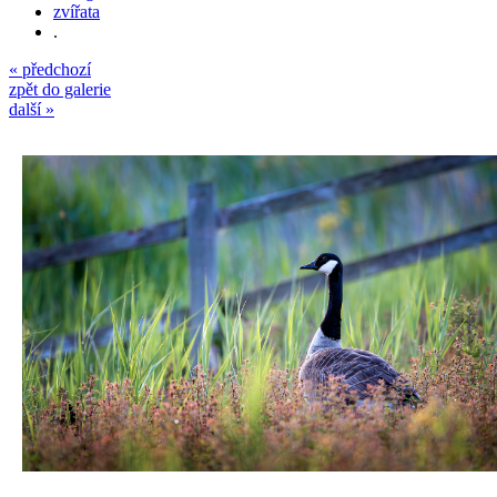
zvířata
.
« předchozí
zpět do galerie
další »