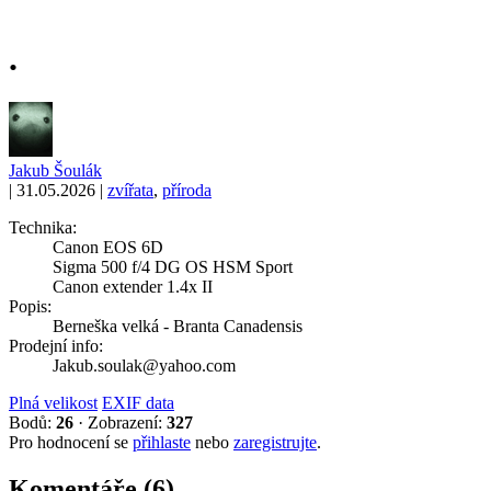
.
Jakub Šoulák
|
31.05.2026
|
zvířata
,
příroda
Technika:
Canon EOS 6D
Sigma 500 f/4 DG OS HSM Sport
Canon extender 1.4x II
Popis:
Berneška velká - Branta Canadensis
Prodejní info:
Jakub.soulak@yahoo.com
Plná velikost
EXIF data
Bodů:
26
·
Zobrazení:
327
Pro hodnocení se
přihlaste
nebo
zaregistrujte
.
Komentáře (6)