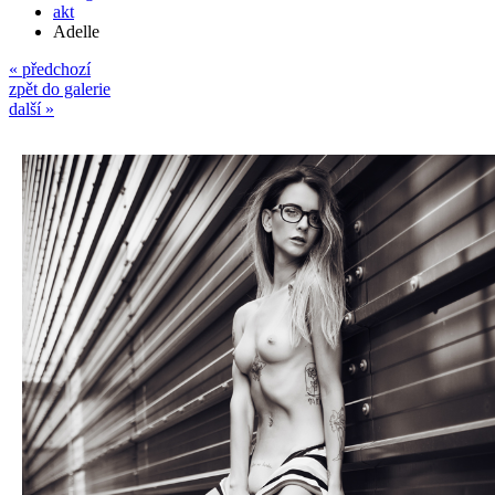
akt
Adelle
« předchozí
zpět do galerie
další »