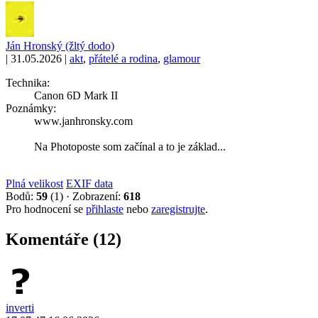
Ján Hronský (žltý dodo)
|
31.05.2026
|
akt
,
přátelé a rodina
,
glamour
Technika:
Canon 6D Mark II
Poznámky:
www.janhronsky.com
Na Photoposte som začínal a to je základ...
Plná velikost
EXIF data
Bodů:
59
(1)
·
Zobrazení:
618
Pro hodnocení se
přihlaste
nebo
zaregistrujte
.
Komentáře (12)
inverti