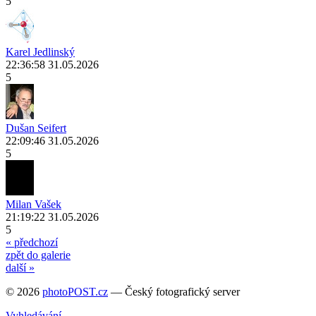
5
Karel Jedlinský
22:36:58 31.05.2026
5
Dušan Seifert
22:09:46 31.05.2026
5
Milan Vašek
21:19:22 31.05.2026
5
« předchozí
zpět do galerie
další »
© 2026
photoPOST.cz
— Český fotografický server
Vyhledávání