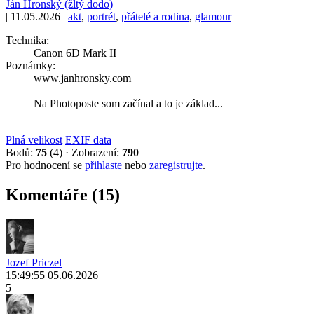
Ján Hronský (žltý dodo)
|
11.05.2026
|
akt
,
portrét
,
přátelé a rodina
,
glamour
Technika:
Canon 6D Mark II
Poznámky:
www.janhronsky.com
Na Photoposte som začínal a to je základ...
Plná velikost
EXIF data
Bodů:
75
(4)
·
Zobrazení:
790
Pro hodnocení se
přihlaste
nebo
zaregistrujte
.
Komentáře (15)
Jozef Priczel
15:49:55 05.06.2026
5