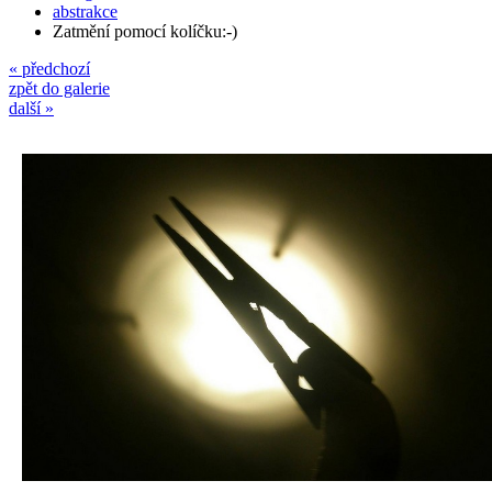
abstrakce
Zatmění pomocí kolíčku:-)
« předchozí
zpět do galerie
další »