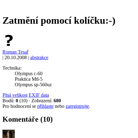
Zatmění pomocí kolíčku:-)
Roman Tesař
|
20.10.2008
|
abstrakce
Technika:
Olympus c-60
Praktica Mtl-5
Olympus sp-560uz
Plná velikost
EXIF data
Bodů:
0
(10)
·
Zobrazení:
680
Pro hodnocení se
přihlaste
nebo
zaregistrujte
.
Komentáře (10)