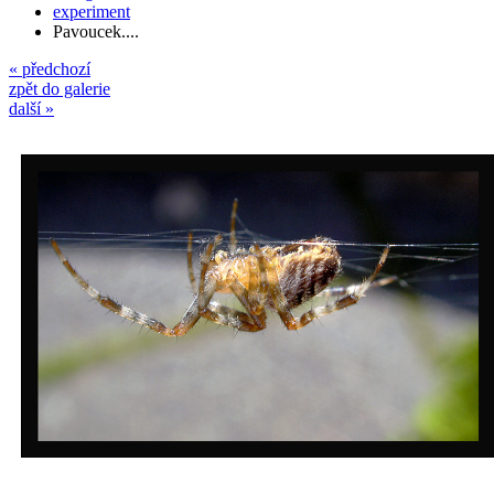
experiment
Pavoucek....
« předchozí
zpět do galerie
další »