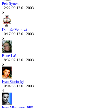
Petr Synek
12:22:09 13.01.2003
5
Danuše Ventová
10:17:09 13.01.2003
5
René Laš
18:32:07 12.01.2003
5
Ivan Storinský
10:04:33 12.01.2003
4
Ivan Mladenov, PPP