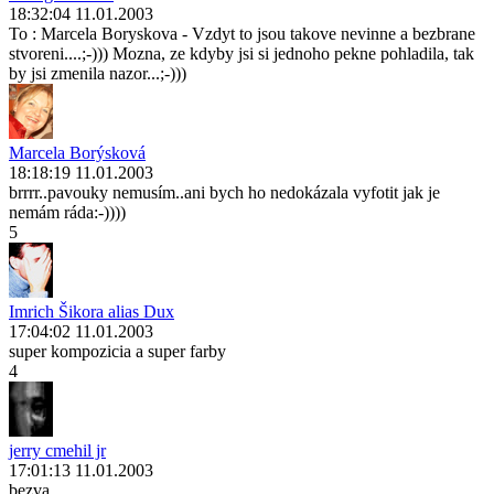
18:32:04 11.01.2003
To : Marcela Boryskova - Vzdyt to jsou takove nevinne a bezbrane
stvoreni....;-))) Mozna, ze kdyby jsi si jednoho pekne pohladila, tak
by jsi zmenila nazor...;-)))
Marcela Borýsková
18:18:19 11.01.2003
brrrr..pavouky nemusím..ani bych ho nedokázala vyfotit jak je
nemám ráda:-))))
5
Imrich Šikora alias Dux
17:04:02 11.01.2003
super kompozicia a super farby
4
jerry cmehil jr
17:01:13 11.01.2003
bezva.............