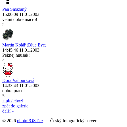
Pan Smazaný
15:00:09 11.01.2003
velmi dobre macro!
5
Martin Kolář (Blue Eye)
14:45:46 11.01.2003
Peknej hnusak!
4
Dora Vaňourková
14:33:43 11.01.2003
dobra prace!
5
« předchozí
zpět do galerie
další »
© 2026
photoPOST.cz
— Český fotografický server