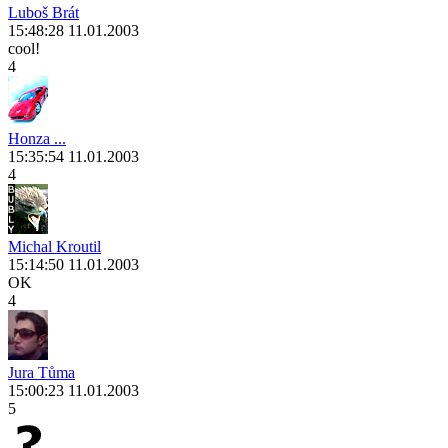
Luboš Brát
15:48:28 11.01.2003
cool!
4
Honza ...
15:35:54 11.01.2003
4
Michal Kroutil
15:14:50 11.01.2003
OK
4
Jura Tůma
15:00:23 11.01.2003
5